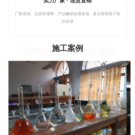
实力厂家 · 现货直销
厂家直销、品质有保障，产品畅销全国各地，多次获得客户良
好反馈
施工案例
CONSTRUCTION CASE