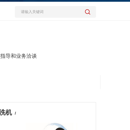
，指导和业务洽谈
清洗机
/