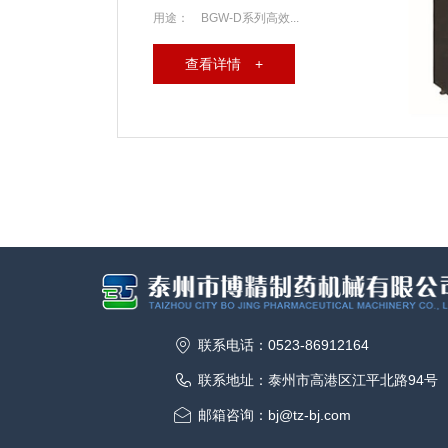
用途： BGW-D系列高效...
查看详情 +
联系电话：0523-86912164
联系地址：泰州市高港区江平北路94号
邮箱咨询：bj@tz-bj.com