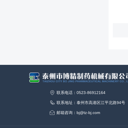
联系电话：0523-86912164
联系地址：泰州市高港区江平北路94号
邮箱咨询：bj@tz-bj.com