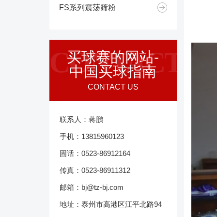
FS系列震荡筛粉
CONTACT
买球赛的网站-
中国买球指南
CONTACT US
联系人：蒋鹏
手机：13815960123
固话：0523-86912164
传真：0523-86911312
邮箱：bj@tz-bj.com
地址：泰州市高港区江平北路94